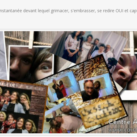
stantanée devant lequel grimacer, s'embrasser, se redire OUI et capte