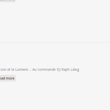
 son et la Lumiere ... Au commande DJ Raph Ldwg
ead more
about Kuhstahl 2025