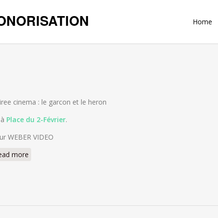
ONORISATION
Home
iree cinema : le garcon et le heron
 à
Place du 2-Février
.
ur WEBER VIDEO
ead more
about CINE COLMAR