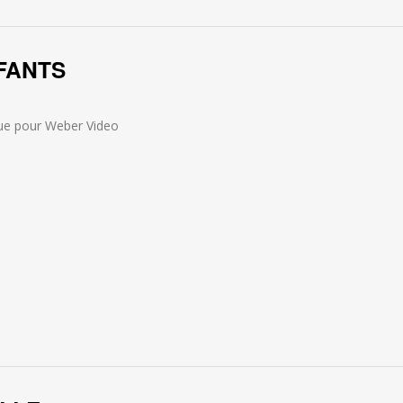
FANTS
ue pour Weber Video
bout GUINGUETTE DES ENFANTS