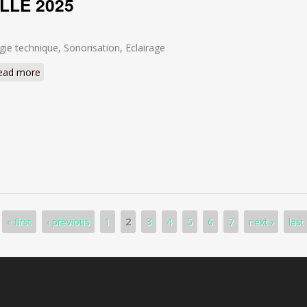
LLE 2025
gie technique, Sonorisation, Eclairage
ead more
about FETE DE LA GRENOUILLE 2025
« first
‹ previous
1
2
3
4
5
6
7
next ›
last